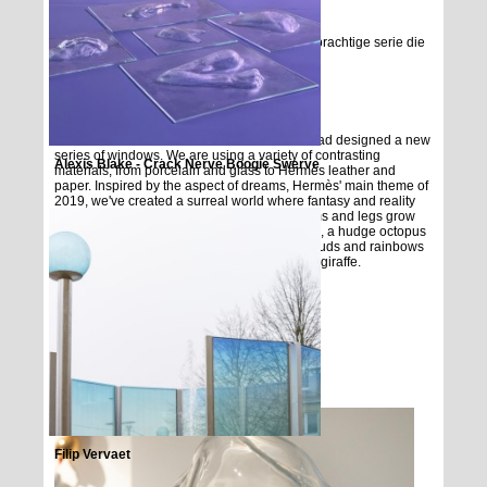
voetstukken voor haar nieuwe collectie.
Samen met Fiction Factory maakten we een prachtige serie die
losjes geinspireerd is op Kwallen
“Surreal dreams”
For the autumn season of 2019 Noa Verhofstad designed a new
series of windows. We are using a variety of contrasting
Alexis Blake - Crack Nerve Boogie Swerve
materials, from porcelain and glass to Hermès leather and
paper. Inspired by the aspect of dreams, Hermès' main theme of
2019, we've created a surreal world where fantasy and reality
become intertwined. In this absurd reality arms and legs grow
out of houses, streetlights turn into characters, a hudge octopus
suddenly emerges from a manhole cover, clouds and rainbows
skate and the famous Eiffel tower turns into a giraffe.
images by Victor Jones
Filip Vervaet