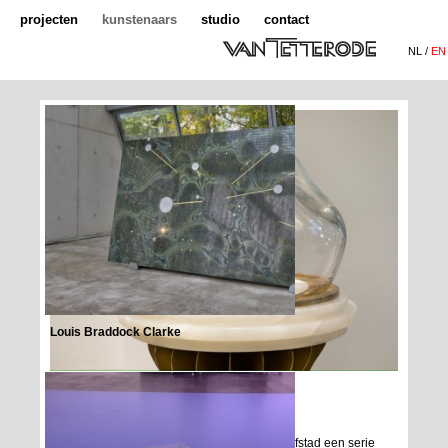
projecten
kunstenaars
studio
contact
NL /
EN
Louis Braddock Clarke
Noa Verhofstad
Voor Bibi van der Velden ontwierp Noa Verhofstad een serie