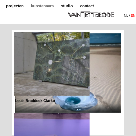
projecten
kunstenaars
studio
contact
NL /
EN
Louis Braddock Clarke
Rosella Biscotti