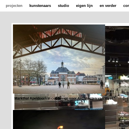
projecten
kunstenaars
studio
eigen lijn
en verder
con
Markthal Apeldoorn in co- design voor Architecten van West *