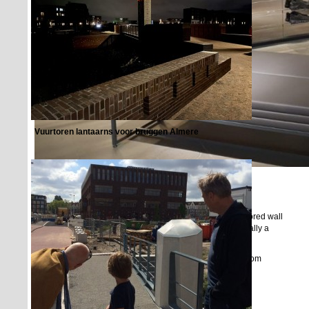
Vuurtoren lantaarns voor bruggen Almere
Nike flagstore London
For the Nike flagstore in London we made a one way mirrored wall
with high def video screens behind it. This way hypothetically a
runner could run from left to right over the wall.
We made the wall together with our neighbours / friends from
Fictionfactory.