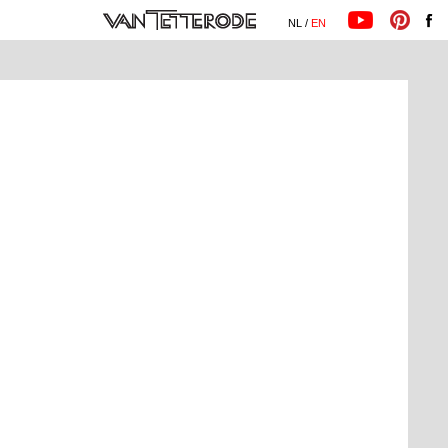
NL /
EN