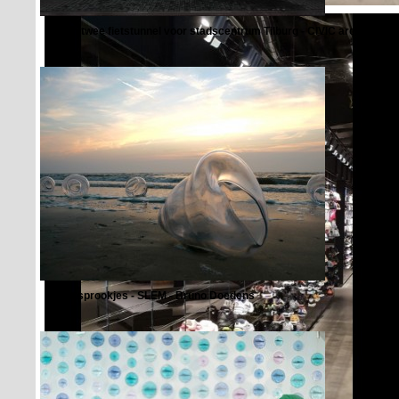
Willem twee fietstunnel voor stadscentrum Tilburg - CIVIC architecten 
Zomersprookjes - SLEM - Bruno Doedens