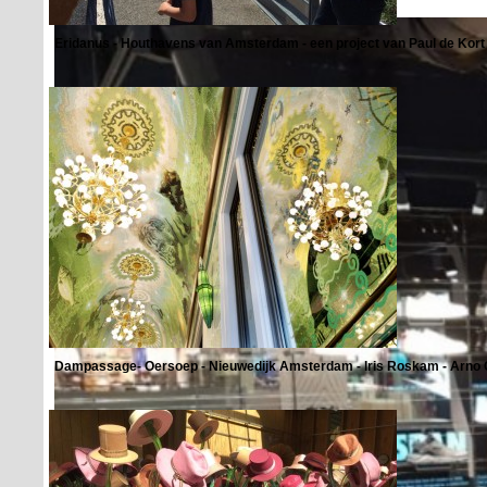
Eridanus - Houthavens van Amsterdam - een project van Paul de Kort 
Dampassage- Oersoep - Nieuwedijk Amsterdam - Iris Roskam - Arno