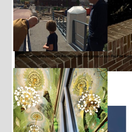
Eridanus - Houthavens van Amsterdam - een project van Paul de Kort 
Vuurtoren lantaarns voor bruggen Almere