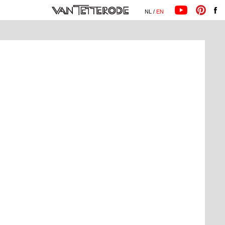
NL /
EN