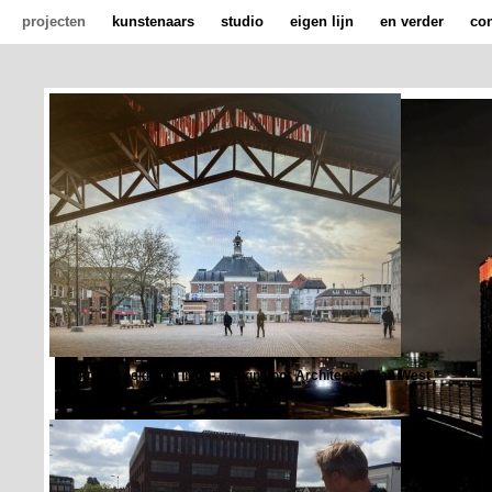
projecten
kunstenaars
studio
eigen lijn
en verder
con
Markthal Apeldoorn in co- design voor Architecten van West *