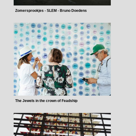
Zomersprookjes - SLEM - Bruno Doedens
The Jewels in the crown of Feadship