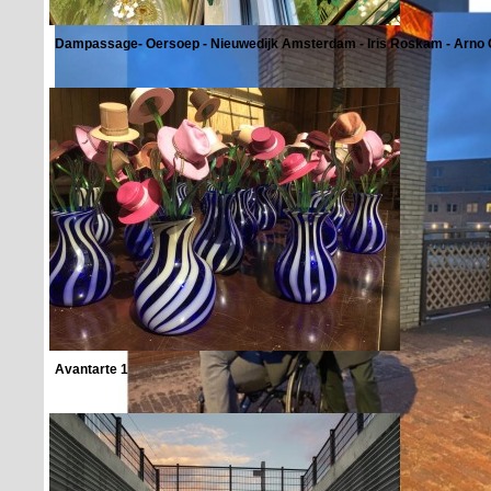
Dampassage- Oersoep - Nieuwedijk Amsterdam - Iris Roskam - Arno
Avantarte 1